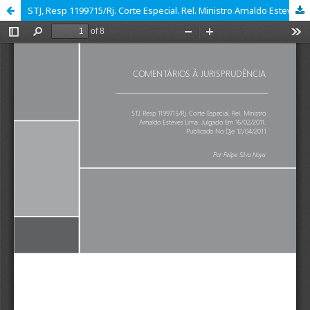
STJ, Resp 1199715/Rj. Corte Especial. Rel. Ministro Arnaldo Esteves Lima. Julgado Em 16/02/2011. Publicado No Dje 12/04/2011