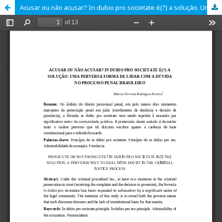
Acusar ou não acusar? In dubio pro societate é(?) a solução. Uma perversa forma de lidar com a dúvida no processo penal Brasileiro