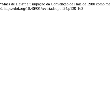
25). “Mães de Haia”: a usurpação da Convenção de Haia de 1980 como mei
3. https://doi.org/10.46901/revistadadpu.i24.p139-163