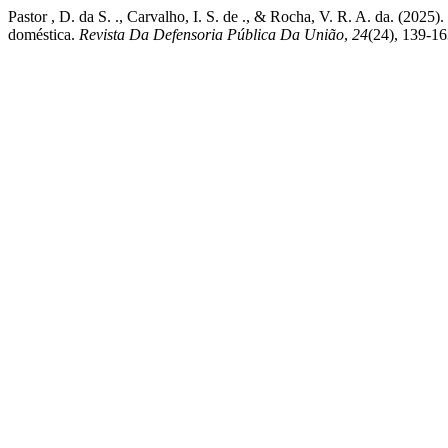
Pastor , D. da S. ., Carvalho, I. S. de ., & Rocha, V. R. A. da. (20
doméstica.
Revista Da Defensoria Pública Da União
,
24
(24), 139-16