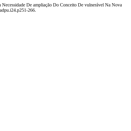
E a Necessidade De ampliação Do Conceito De vulnerável Na Nova
dadpu.i24.p251-266.