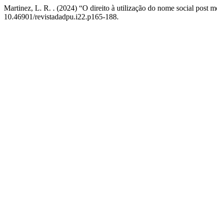
Martinez, L. R. . (2024) “O direito à utilização do nome social post 
10.46901/revistadadpu.i22.p165-188.