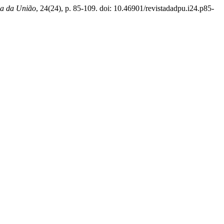
ca da União
, 24(24), p. 85-109. doi: 10.46901/revistadadpu.i24.p85-