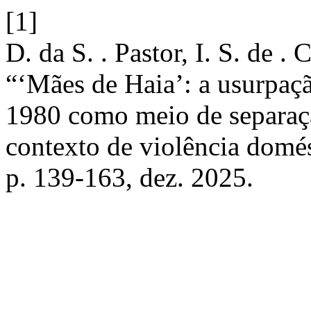
[1]
D. da S. . Pastor, I. S. de .
“‘Mães de Haia’: a usurpaç
1980 como meio de separaçã
contexto de violência domé
p. 139-163, dez. 2025.