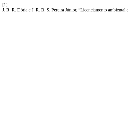
[1]
J. R. R. Dória e J. R. B. S. Pereira Júnior, “Licenciamento ambienta