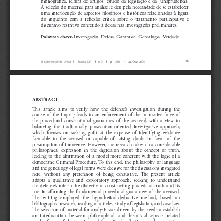
bibliográfica,  leitura  de  artigos,  estudo  da  legislação  e  da  jurisprudência.  
A seleção do material para análise se deu pela necessidade de se estabelecer 
uma  interlocução  de  aspectos  filosóficos  e  históricos  relacionados  à  figura  
do  inquérito  com  a  reflexão  crítica  sobre  o  tratamento  participativo  e  
discursivo restritivo conferido à defesa nas investigações preliminares.    
 Investigação. Defesa. Garantias. Genealogia. Verdade.
Palavras-chave:
319
R. Defensoria Públ. União
Brasília, DF
n.24
p. 1
-350
Jul./Dez
. 2025
ABSTRACT
This  article  aims  to  verify  how  the  defense’s  investigation  during  the  
course  of  the  inquiry  leads  to  an  enforcement  of  the  normative  force  of  
the  procedural  constitutional  guarantees  of  the  accused,  with  a  view  to  
balancing  the  traditionally  prosecution-oriented  investigative  approach,  
which  focuses  on  seeking  guilt  at  the  expense  of  identifying  evidence  
favorable  to  the  accused  or  capable  of  raising  doubt  in  favor  of  the  
presumption of innocence. However, the research takes on a considerable 
philosophical  expression  in  the  digression  about  the  concept  of  truth,  
leading  to  the  affirmation  of  a  model  more  coherent  with  the  logic  of  a  
democratic  Criminal  Procedure.  To  this  end,  the  philosophy  of  language  
and the genealogy of legal forms were decisive for the discussions instigated 
here,  without  any  pretension  of  being  exhaustive.  The  present  article  
adopts  a  qualitative  and  exploratory  approach,  seeking  to  understand  
the  defense’s  role  in  the  dialectic  of  constructing  procedural  truth  and  its  
role  in  affirming  the  fundamental  procedural  guarantees  of  the  accused.  
The  writing  employed  the  hypothetical-deductive  method,  based  on  
bibliographic research, reading of articles, study of legislation, and case law. 
The  selection  of  material  for  analysis  was  driven  by  the  need  to  establish  
an  interlocution  between  philosophical  and  historical  aspects  related  
to  the  figure  of  the  inquiry  and  the  critical  reflection  on  the  restrictive  