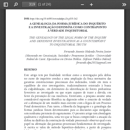
(1 of 24)
Toggle
Find
Zoom
Zoom
Too
Sidebar
Out
In
https://doi.org/10.46901/revistadadpu.i24.p319-342
DOI: 
A GENEALOGIA DA FORMA JURÍDICA DO INQUÉRITO
E A INVESTIGAÇÃO DEFENSIVA COMO CONTRAPONTO
À VERDADE INQUISITORIAL
THE GENEALOGY OF THE LEGAL FORM OF THE INQUIRY 
AND DEFENSIVE INVESTIGATION AS A COUNTERPOINT
TO INQUISITORIAL TRUTH
Fernando Antonio Holanda Pereira Junior
(Mestrando em Constituição, Sociedade e Pensamento Jurídico - Universidade 
Federal do Ceará. Especialista em Direito Público. Defensor Público Federal)
fernando.dpu2013@gmail.com
RESUMO
Este  artigo  tem  por  finalidade  verificar  como  a  investigação  pela  defesa  
no  curso  do  inquérito  conduz  a  uma  ampliação  da  força  normativa  das  
garantias  constitucionais  processuais  dos  indiciados,  tendo  em  mira  o  
equilíbrio  do  eixo  investigatório,  tradicionalmente  orientado  à  busca  
da  culpabilização,  em  detrimento  da  identificação  de  fontes  probatórias  
favoráveis  ao  investigado  ou  que  sejam  capazes  de  trazer  a  dúvida,  em  
favor  da  presunção  de  sua  inocência.  Entretanto,  a  pesquisa  assume  uma  
considerável  expressão  filosófica  na  digressão  sobre  o  conceito  de  verdade  
até a afirmação de um modelo mais coerente com a lógica de um Processo 
Penal democrático. Para tanto, a filosofia da linguagem e a genealogia das 
formas  jurídicas  foram  determinantes  para  as  discussões  aqui  instigadas,  
sem nenhuma pretensão de esgotamento. O presente artigo tem abordagem 
qualitativa e exploratória, uma vez que se busca compreender a atuação da 
defesa na dialética da construção da verdade processual e observar qual o seu 
papel na afirmação das garantias processuais fundamentais do investigado. 
A  escrita  se  valeu  do  método  hipotético-dedutivo,  a  partir  de  pesquisa  