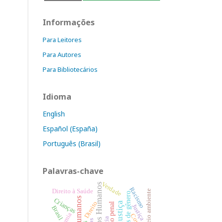
Informações
Para Leitores
Para Autores
Para Bibliotecários
Idioma
English
Español (España)
Português (Brasil)
Palavras-chave
Verdade
Direitos Humanos
Racismo
Direito à Saúde
Meio ambiente
Crianças
Direito
Justiça
Brasil