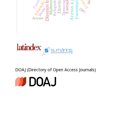
Estereótipos de gênero
Direitos humanos
Acesso à justiça
Execução penal
Pandemia
Covid-19
Democracia
Refugiados
Mulheres
Educação
Prisão
DPU
Acesso
DOAJ (Directory of Open Access Journals)