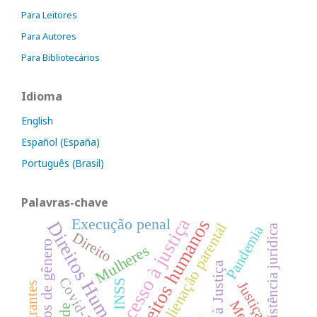
Para Leitores
Para Autores
Para Bibliotecários
Idioma
English
Español (España)
Português (Brasil)
Palavras-chave
Acesso à justiça
Execução penal
Direitos humanos
Direitos Humanos
Alienação parental
Assistência jurídica
Pandemia
Direito
Estereótipos de gênero
Mulheres
Acesso à Justiça
Covid-19
INSS
Justiça
Imigrantes