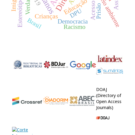
Meio ambiente
Verdade
Educação
Prisão
DPU
Crianças
Brasil
Democracia
Racismo
DOAJ
(Directory of
Open Access
Journals)