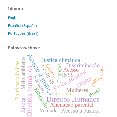
Idioma
English
Español (España)
Português (Brasil)
Palavras-chave
Acesso à justiça
Meio ambiente
Justiça climática
Políticas públicas
Discriminação
Gênero
Crianças
Covid-19
Direitos humanos
Acesso
Prisão
Execução penal
INSS
Racismo
DPU
Direito
Educação
Brasil
Mulheres
Cárcere
Direitos Humanos
Justiça
Alienação parental
Acesso à Justiça
Verdade