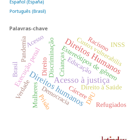
Español (España)
Português (Brasil)
Palavras-chave
Acesso
Racismo
Custos vulnerabilis
Pandemia
Direitos Humanos
Discriminação
INSS
Estereótipos de gênero
Execução penal
Crianças
Educação
Direito
Brasil
Direitos humanos
Acesso à justiça
Verdade
Mulheres
Direito à Saúde
Cárcere
Democracia
DPU
Prisão
Refugiados