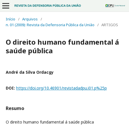
Início
/
Arquivos
/
n. 01 (2009): Revista da Defensoria Pública da União
/
ARTIGOS
O direito humano fundamental á
saúde pública
André da Silva Ordacgy
DOI:
https://doi.org/10.46901/revistadadpu.i01.p%25p
Resumo
O direito humano fundamental á saúde pública