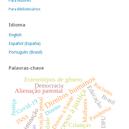
Para Autores
Para Bibliotecários
Idioma
English
Español (España)
Português (Brasil)
Palavras-chave
Direitos humanos
Estereótipos de gênero
Racismo
Democracia
Educação
Alienação parental
Acesso à justiça
Brasil
Direito à Saúde
Execução penal
Covid-19
Mulheres
Justiça
Direito
Pandemia
Discriminação
INSS
DPU
Verdade
Crianças