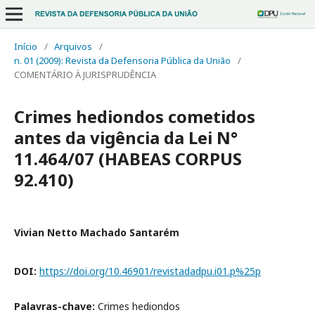
Início
/
Arquivos
/
n. 01 (2009): Revista da Defensoria Pública da União
/
COMENTÁRIO À JURISPRUDÊNCIA
Crimes hediondos cometidos
antes da vigência da Lei N°
11.464/07 (HABEAS CORPUS
92.410)
Vivian Netto Machado Santarém
DOI:
https://doi.org/10.46901/revistadadpu.i01.p%25p
Palavras-chave:
Crimes hediondos