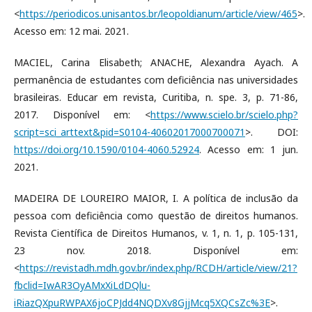
<
https://periodicos.unisantos.br/leopoldianum/article/view/465
>.
Acesso em: 12 mai. 2021.
MACIEL, Carina Elisabeth; ANACHE, Alexandra Ayach. A
permanência de estudantes com deficiência nas universidades
brasileiras. Educar em revista, Curitiba, n. spe. 3, p. 71-86,
2017. Disponível em: <
https://www.scielo.br/scielo.php?
script=sci_arttext&pid=S0104-40602017000700071
>. DOI:
https://doi.org/10.1590/0104-4060.52924
. Acesso em: 1 jun.
2021.
MADEIRA DE LOUREIRO MAIOR, I. A política de inclusão da
pessoa com deficiência como questão de direitos humanos.
Revista Científica de Direitos Humanos, v. 1, n. 1, p. 105-131,
23 nov. 2018. Disponível em:
<
https://revistadh.mdh.gov.br/index.php/RCDH/article/view/21?
fbclid=IwAR3OyAMxXiLdDQlu-
iRiazQXpuRWPAX6joCPJdd4NQDXv8GjjMcq5XQCsZc%3E
>.