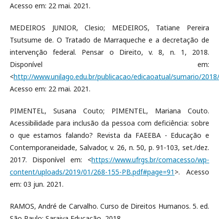
Acesso em: 22 mai. 2021.
MEDEIROS JUNIOR, Clesio; MEDEIROS, Tatiane Pereira
Tsutsume de. O Tratado de Marraqueche e a decretação de
intervenção federal. Pensar o Direito, v. 8, n. 1, 2018.
Disponível em:
<
http://www.unilago.edu.br/publicacao/edicaoatual/sumario/2018
Acesso em: 22 mai. 2021.
PIMENTEL, Susana Couto; PIMENTEL, Mariana Couto.
Acessibilidade para inclusão da pessoa com deficiência: sobre
o que estamos falando? Revista da FAEEBA - Educação e
Contemporaneidade, Salvador, v. 26, n. 50, p. 91-103, set./dez.
2017. Disponível em: <
https://www.ufrgs.br/comacesso/wp-
content/uploads/2019/01/268-155-PB.pdf#page=91
>. Acesso
em: 03 jun. 2021.
RAMOS, André de Carvalho. Curso de Direitos Humanos. 5. ed.
São Paulo: Saraiva Educação, 2018.