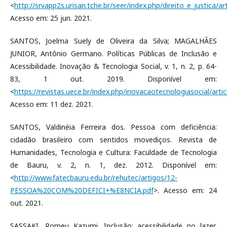
<
http://srvapp2s.urisan.tche.br/seer/index.php/direito_e_justica/ar
Acesso em: 25 jun. 2021.
SANTOS, Joelma Suely de Oliveira da Silva; MAGALHÃES
JUNIOR, Antônio Germano. Políticas Públicas de Inclusão e
Acessibilidade. Inovação & Tecnologia Social, v. 1, n. 2, p. 64-
83, 1 out. 2019. Disponível em:
<
https://revistas.uece.br/index.php/inovacaotecnologiasocial/arti
Acesso em: 11 dez. 2021.
SANTOS, Valdinéia Ferreira dos. Pessoa com deficiência:
cidadão brasileiro com sentidos movediços. Revista de
Humanidades, Tecnologia e Cultura: Faculdade de Tecnologia
de Bauru, v. 2, n. 1, dez. 2012. Disponível em:
<
http://www.fatecbauru.edu.br/rehutec/artigos/12-
PESSOA%20COM%20DEFICI+%E8NCIA.pdf
>. Acesso em: 24
out. 2021.
SASSAKI, Romeu Kazumi. Inclusão: acessibilidade no lazer,