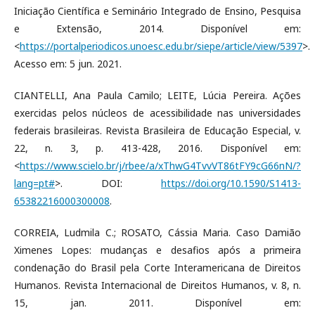
Iniciação Científica e Seminário Integrado de Ensino, Pesquisa
e Extensão, 2014. Disponível em:
<
https://portalperiodicos.unoesc.edu.br/siepe/article/view/5397
>.
Acesso em: 5 jun. 2021.
CIANTELLI, Ana Paula Camilo; LEITE, Lúcia Pereira. Ações
exercidas pelos núcleos de acessibilidade nas universidades
federais brasileiras. Revista Brasileira de Educação Especial, v.
22, n. 3, p. 413-428, 2016. Disponível em:
<
https://www.scielo.br/j/rbee/a/xThwG4TvvVT86tFY9cG66nN/?
lang=pt#
>. DOI:
https://doi.org/10.1590/S1413-
65382216000300008
.
CORREIA, Ludmila C.; ROSATO, Cássia Maria. Caso Damião
Ximenes Lopes: mudanças e desafios após a primeira
condenação do Brasil pela Corte Interamericana de Direitos
Humanos. Revista Internacional de Direitos Humanos, v. 8, n.
15, jan. 2011. Disponível em: