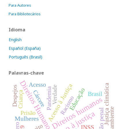
Para Autores
Para Bibliotecários
Idioma
English
Español (España)
Português (Brasil)
Palavras-chave
Direitos Humanos
Acesso
Acesso à Justiça
Justiça climática
Despejos
Verdade
Pandemia
Educação
Cárcere
Criança
Brasil
Racismo
Direitos humanos
Meio ambiente
Execução penal
Acesso à justiça
Prisão
Mulheres
INSS