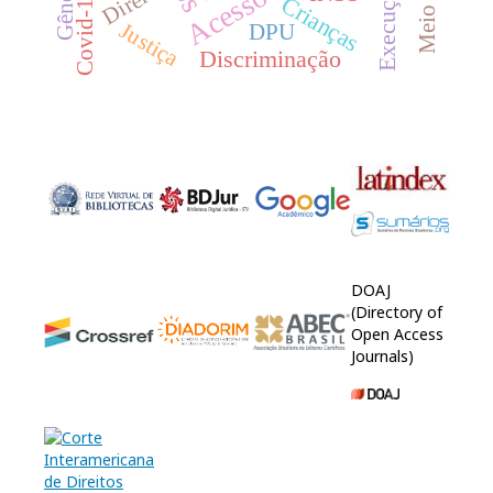
Gênero
Direito
Covid-19
Crianças
Justiça
DPU
Discriminação
DOAJ
(Directory of
Open Access
Journals)