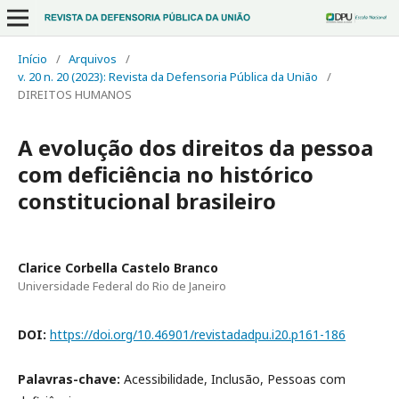
Início
/
Arquivos
/
v. 20 n. 20 (2023): Revista da Defensoria Pública da União
/
DIREITOS HUMANOS
A evolução dos direitos da pessoa
com deficiência no histórico
constitucional brasileiro
Clarice Corbella Castelo Branco
Universidade Federal do Rio de Janeiro
DOI:
https://doi.org/10.46901/revistadadpu.i20.p161-186
Palavras-chave:
Acessibilidade, Inclusão, Pessoas com