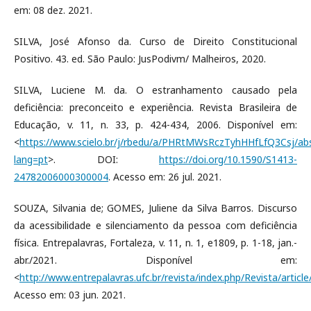
em: 08 dez. 2021.
SILVA, José Afonso da. Curso de Direito Constitucional
Positivo. 43. ed. São Paulo: JusPodivm/ Malheiros, 2020.
SILVA, Luciene M. da. O estranhamento causado pela
deficiência: preconceito e experiência. Revista Brasileira de
Educação, v. 11, n. 33, p. 424-434, 2006. Disponível em:
<
https://www.scielo.br/j/rbedu/a/PHRtMWsRczTyhHHfLfQ3Csj/abs
lang=pt
>. DOI:
https://doi.org/10.1590/S1413-
24782006000300004
. Acesso em: 26 jul. 2021.
SOUZA, Silvania de; GOMES, Juliene da Silva Barros. Discurso
da acessibilidade e silenciamento da pessoa com deficiência
física. Entrepalavras, Fortaleza, v. 11, n. 1, e1809, p. 1-18, jan.-
abr./2021. Disponível em:
<
http://www.entrepalavras.ufc.br/revista/index.php/Revista/articl
Acesso em: 03 jun. 2021.