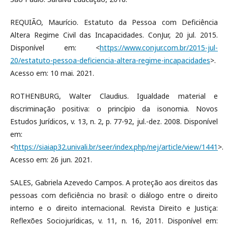
REQUIÃO, Maurício. Estatuto da Pessoa com Deficiência
Altera Regime Civil das Incapacidades. ConJur, 20 jul. 2015.
Disponível em: <
https://www.conjur.com.br/2015-jul-
20/estatuto-pessoa-deficiencia-altera-regime-incapacidades
>.
Acesso em: 10 mai. 2021.
ROTHENBURG, Walter Claudius. Igualdade material e
discriminação positiva: o princípio da isonomia. Novos
Estudos Jurídicos, v. 13, n. 2, p. 77-92, jul.-dez. 2008. Disponível
em:
<
https://siaiap32.univali.br/seer/index.php/nej/article/view/1441
>.
Acesso em: 26 jun. 2021.
SALES, Gabriela Azevedo Campos. A proteção aos direitos das
pessoas com deficiência no brasil: o diálogo entre o direito
interno e o direito internacional. Revista Direito e Justiça:
Reflexões Sociojurídicas, v. 11, n. 16, 2011. Disponível em: