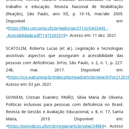
trabalho e educação. Revista Nacional de Reabilitação
(Reação), São Paulo, ano XII, p. 10-16, mar./abr. 2009.
Disponível em:
<
https://files.cercomp.ufg.br/weby/up/211/o/SASSAKI_-
_Acessibilidade.pdf?1473203319
>. Acesso em: 11 dez. 2021.
SCATOLIM, Roberta Lucas (et al.). Legislação e tecnologias
assistivas: aspectos que asseguram a acessibilidade das
pessoas com deficiências. InFor, São Paulo, v. 2, n. 1, p. 227-
248, mai. 2017. Disponível em:
<
https://ojs.ead.unesp.br/index.php/nead/article/view/InFor21201
Acesso em: 03 jun. 2021.
SEHNEM, Cristian Evandro; PAVÃO, Silvia Maria de Oliveira.
Políticas inclusivas para pessoas com deficiência no Brasil.
Revista de Gestão e Avaliação Educacional, v. 8, n. 17, Santa
Maria, 2019. Disponível em:
<
https://periodicos.ufsm.br/regae/article/view/34984
>. Acesso