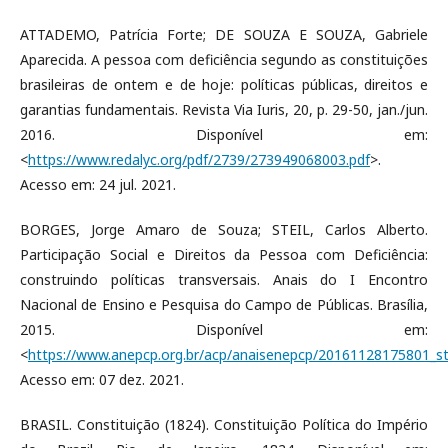
ATTADEMO, Patrícia Forte; DE SOUZA E SOUZA, Gabriele
Aparecida. A pessoa com deficiência segundo as constituições
brasileiras de ontem e de hoje: políticas públicas, direitos e
garantias fundamentais. Revista Via Iuris, 20, p. 29-50, jan./jun.
2016. Disponível em:
<
https://www.redalyc.org/pdf/2739/273949068003.pdf
>.
Acesso em: 24 jul. 2021.
BORGES, Jorge Amaro de Souza; STEIL, Carlos Alberto.
Participação Social e Direitos da Pessoa com Deficiência:
construindo políticas transversais. Anais do I Encontro
Nacional de Ensino e Pesquisa do Campo de Públicas. Brasília,
2015. Disponível em:
<
https://www.anepcp.org.br/acp/anaisenepcp/20161128175801_s
Acesso em: 07 dez. 2021.
BRASIL. Constituição (1824). Constituição Política do Império