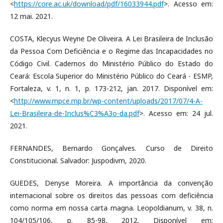
<
https://core.ac.uk/download/pdf/16033944.pdf
>. Acesso em:
12 mai. 2021.
COSTA, Klecyus Weyne De Oliveira. A Lei Brasileira de Inclusão
da Pessoa Com Deficiência e o Regime das Incapacidades no
Código Civil. Cadernos do Ministério Público do Estado do
Ceará: Escola Superior do Ministério Público do Ceará - ESMP,
Fortaleza, v. 1, n. 1, p. 173-212, jan. 2017. Disponível em:
<
http://www.mpce.mp.br/wp-content/uploads/2017/07/4-A-
Lei-Brasileira-de-Inclus%C3%A3o-da.pdf
>. Acesso em: 24 jul.
2021.
FERNANDES, Bernardo Gonçalves. Curso de Direito
Constitucional. Salvador: Juspodivm, 2020.
GUEDES, Denyse Moreira. A importância da convenção
internacional sobre os direitos das pessoas com deficiência
como norma em nossa carta magna. Leopoldianum, v. 38, n.
104/105/106, p. 85-98, 2012. Disponível em: