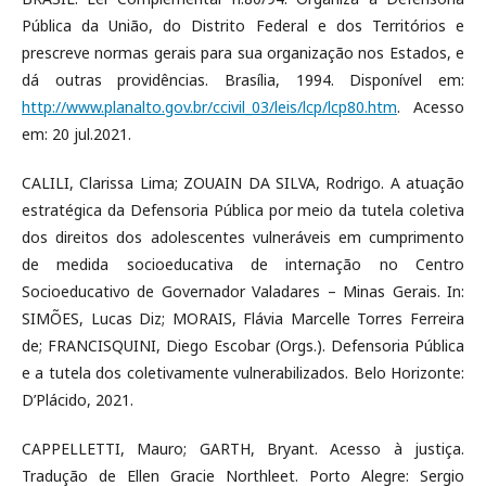
Pública da União, do Distrito Federal e dos Territórios e
prescreve normas gerais para sua organização nos Estados, e
dá outras providências. Brasília, 1994. Disponível em:
http://www.planalto.gov.br/ccivil_03/leis/lcp/lcp80.htm
. Acesso
em: 20 jul.2021.
CALILI, Clarissa Lima; ZOUAIN DA SILVA, Rodrigo. A atuação
estratégica da Defensoria Pública por meio da tutela coletiva
dos direitos dos adolescentes vulneráveis em cumprimento
de medida socioeducativa de internação no Centro
Socioeducativo de Governador Valadares – Minas Gerais. In:
SIMÕES, Lucas Diz; MORAIS, Flávia Marcelle Torres Ferreira
de; FRANCISQUINI, Diego Escobar (Orgs.). Defensoria Pública
e a tutela dos coletivamente vulnerabilizados. Belo Horizonte:
D’Plácido, 2021.
CAPPELLETTI, Mauro; GARTH, Bryant. Acesso à justiça.
Tradução de Ellen Gracie Northleet. Porto Alegre: Sergio