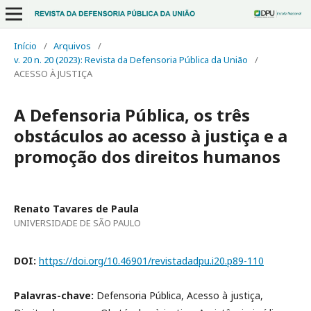
Início
/
Arquivos
/
v. 20 n. 20 (2023): Revista da Defensoria Pública da União
/
ACESSO À JUSTIÇA
A Defensoria Pública, os três
obstáculos ao acesso à justiça e a
promoção dos direitos humanos
Renato Tavares de Paula
UNIVERSIDADE DE SÃO PAULO
DOI:
https://doi.org/10.46901/revistadadpu.i20.p89-110
Palavras-chave:
Defensoria Pública, Acesso à justiça,