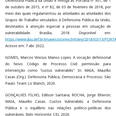
Defensoria Pública da União e revoga as Portaria nº 501, de 1
de outubro de 2015, e nº 82, de 03 de fevereiro de 2018, por
meio das quais regulamentou as atividades as atividades dos
Grupos de Trabalho vinculados à Defensoria Pública da União,
destinados à atenção especial a pessoas em situação de
vulnerabilidade. Brasília, 2018. Disponível em:
https://www.dpu.def.br/images/stories/Infoleg/2018/03/13/PORT
Acesso em: 7 abr. 2022.
GOMES, Marcos Vinicius Manso Lopes. A vocação defensorial
do Novo Código de Processo Civil: permissão para
intervenção como “custus vulnerabilis”. In: MAIA, Maurílio
Casas (Org.). Defensoria Pública, Democracia e Processo. São
Paulo: Tirant Lo Blanch, 2020.
GONÇALVES FILHO, Edilson Santana; ROCHA, Jorge Bheron;
MAIA, Maurílio Casas. Custos Vulnerabilis: a Defensoria
Pública e o equilíbrio nas relações político-jurídicas dos
vulneráveis. Belo Horizonte: CEI, 2020.