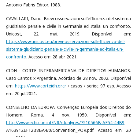
Antonio Fabris Editor, 1988.
CAVALLARI, Dario. Brevi osservazioni sull’efficienza del sistema
giudiziario penale e civile in Germania ed Italia: un confronto.
Unicost, 22 mai. 2019. Disponível em:
https://www.unicost.eu/brevi-osservazioni-sullefficienza-del-
sistema-giudiziario-penale-e-civile-in-germania-ed-italia-un-
confronto
. Acesso em: 28 abr. 2021.
CIDH - CORTE INTERAMERICANA DE DIREITOS HUMANOS.
Caso Cantos x Argentina. Acórdão de 28 nov. 2002. Disponível
em:
https://www.corteidh.or.cr
› casos › seriec_97_esp. Acesso
em: 20 jul.2021.
CONSELHO DA EUROPA. Convenção Europeia dos Direitos do
Homem. Roma, 4 nov. 1950. Disponível em:
http://www.echr.coe.int/NR/rdonlyres/7510566B-AE54-44B9
A163912EF12B8BA4/0/Convention_POR.pdf. Acesso em: 20