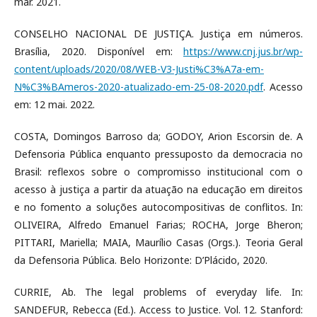
mar. 2021.
CONSELHO NACIONAL DE JUSTIÇA. Justiça em números.
Brasília, 2020. Disponível em:
https://www.cnj.jus.br/wp-
content/uploads/2020/08/WEB-V3-Justi%C3%A7a-em-
N%C3%BAmeros-2020-atualizado-em-25-08-2020.pdf
. Acesso
em: 12 mai. 2022.
COSTA, Domingos Barroso da; GODOY, Arion Escorsin de. A
Defensoria Pública enquanto pressuposto da democracia no
Brasil: reflexos sobre o compromisso institucional com o
acesso à justiça a partir da atuação na educação em direitos
e no fomento a soluções autocompositivas de conflitos. In:
OLIVEIRA, Alfredo Emanuel Farias; ROCHA, Jorge Bheron;
PITTARI, Mariella; MAIA, Maurílio Casas (Orgs.). Teoria Geral
da Defensoria Pública. Belo Horizonte: D’Plácido, 2020.
CURRIE, Ab. The legal problems of everyday life. In:
SANDEFUR, Rebecca (Ed.). Access to Justice. Vol. 12. Stanford: