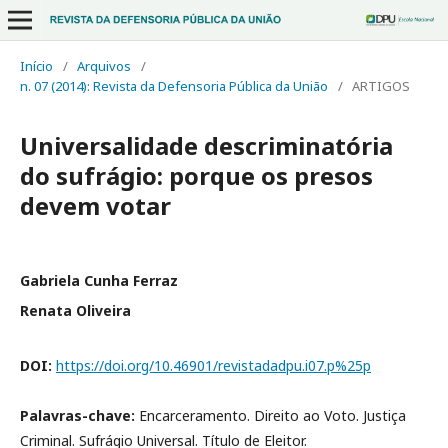
Início
/
Arquivos
/
n. 07 (2014): Revista da Defensoria Pública da União
/
ARTIGOS
Universalidade descriminatória
do sufrágio: porque os presos
devem votar
Gabriela Cunha Ferraz
Renata Oliveira
DOI:
https://doi.org/10.46901/revistadadpu.i07.p%25p
Palavras-chave:
Encarceramento. Direito ao Voto. Justiça
Criminal. Sufrágio Universal. Título de Eleitor.