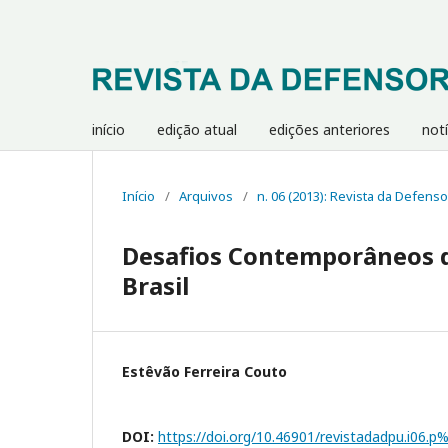
início
edição atual
edições anteriores
notí
Início
/
Arquivos
/
n. 06 (2013): Revista da Defenso
Desafios Contemporâneos d
Brasil
Estêvão Ferreira Couto
DOI:
https://doi.org/10.46901/revistadadpu.i06.p