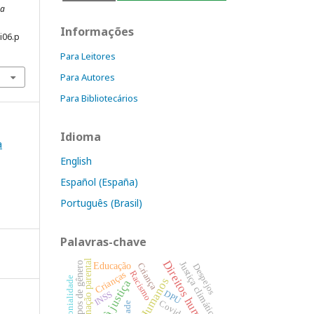
Da
Informações
i06.p
Para Leitores
Para Autores
Para Bibliotecários
Idioma
a
English
Español (España)
Português (Brasil)
Palavras-chave
Alienação parental
Direitos humanos
Justiça climática
Estereótipos de gênero
Educação
Criança
Despejos
Racismo
Crianças
Decolonialidade
DPU
INSS
Covid-19