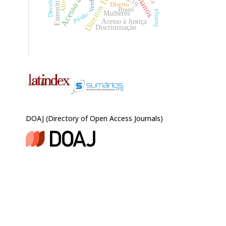
Direitos Humanos
Acesso à justiça
Verdade
Direito
Brasil
Justiça
Mulheres
Prisão
Acesso à Justiça
Discriminação
DOAJ (Directory of Open Access Journals)