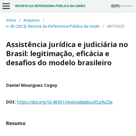
Início
/
Arquivos
/
n. 05 (2012): Revista da Defensoria Pública da União
/
ARTIGOS
Assistência jurídica e judiciária no
Brasil: legitimação, eficácia e
desafios do modelo brasileiro
Daniel Mourgues Cogoy
DOI:
https://doi.org/10.46901/revistadadpu.i05.p%25p
Resumo