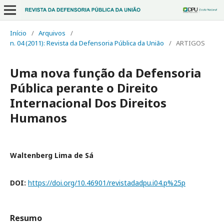
Início
/
Arquivos
/
n. 04 (2011): Revista da Defensoria Pública da União
/
ARTIGOS
Uma nova função da Defensoria
Pública perante o Direito
Internacional Dos Direitos
Humanos
Waltenberg Lima de Sá
DOI:
https://doi.org/10.46901/revistadadpu.i04.p%25p
Resumo