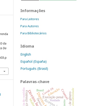
Informações
Para Leitores
Para Autores
Para Bibliotecários
 renda
20 da
Idioma
ca Da
English
i03.p
Español (España)
Português (Brasil)
Palavras-chave
Covid-19
Educação
Audiência de custódia
Vulnerabilidade
Crianças
Brasil
Direitos humanos
Justiça climática
a
Direitos Humanos
Execução penal
Democracia
Mulheres
Verdade
Direito