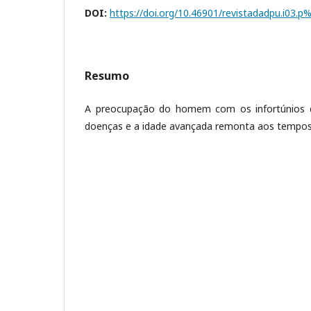
DOI:
https://doi.org/10.46901/revistadadpu.i03.p
Resumo
A preocupação do homem com os infortúnios d
doenças e a idade avançada remonta aos tempo