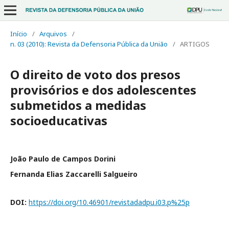
Início
/
Arquivos
/
n. 03 (2010): Revista da Defensoria Pública da União
/
ARTIGOS
O direito de voto dos presos
provisórios e dos adolescentes
submetidos a medidas
socioeducativas
João Paulo de Campos Dorini
Fernanda Elias Zaccarelli Salgueiro
DOI:
https://doi.org/10.46901/revistadadpu.i03.p%25p