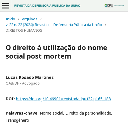
Início
/
Arquivos
/
v. 22 n. 22 (2024): Revista da Defensoria Pública da União
/
DIREITOS HUMANOS
O direito à utilização do nome
social post mortem
Lucas Rosado Martinez
OAB/DF - Advogado
DOI:
https://doi.org/10.46901/revistadadpu.i22.p165-188
Palavras-chave:
Nome social, Direito da personalidade,
Transgênero