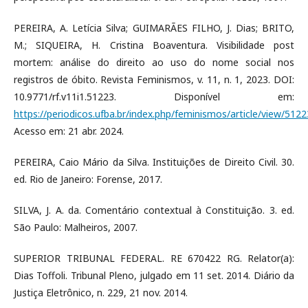
PEREIRA, A. Letícia Silva; GUIMARÃES FILHO, J. Dias; BRITO,
M.; SIQUEIRA, H. Cristina Boaventura. Visibilidade post
mortem: análise do direito ao uso do nome social nos
registros de óbito. Revista Feminismos, v. 11, n. 1, 2023. DOI:
10.9771/rf.v11i1.51223. Disponível em:
https://periodicos.ufba.br/index.php/feminismos/article/view/5122
Acesso em: 21 abr. 2024.
PEREIRA, Caio Mário da Silva. Instituições de Direito Civil. 30.
ed. Rio de Janeiro: Forense, 2017.
SILVA, J. A. da. Comentário contextual à Constituição. 3. ed.
São Paulo: Malheiros, 2007.
SUPERIOR TRIBUNAL FEDERAL. RE 670422 RG. Relator(a):
Dias Toffoli. Tribunal Pleno, julgado em 11 set. 2014. Diário da
Justiça Eletrônico, n. 229, 21 nov. 2014.