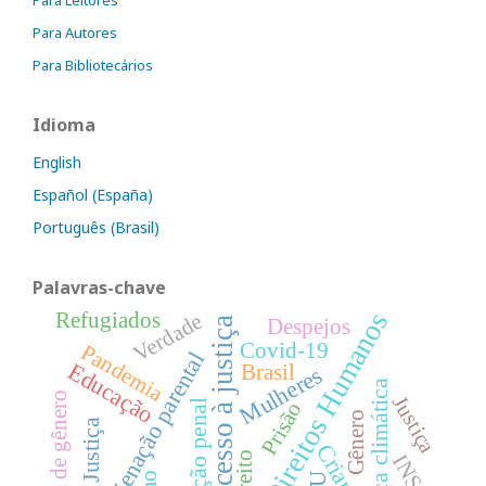
Para Autores
Para Bibliotecários
Idioma
English
Español (España)
Português (Brasil)
Palavras-chave
Direitos Humanos
Refugiados
Verdade
Acesso à justiça
Despejos
Covid-19
Pandemia
Alienação parental
Educação
Brasil
Mulheres
Justiça climática
Violência de gênero
Justiça
Execução penal
Prisão
Gênero
Crianças
Direito
INSS