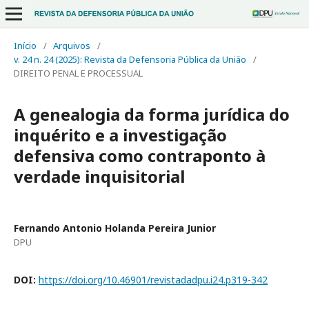
Início
/
Arquivos
/
v. 24 n. 24 (2025): Revista da Defensoria Pública da União
/
DIREITO PENAL E PROCESSUAL
A genealogia da forma jurídica do
inquérito e a investigação
defensiva como contraponto à
verdade inquisitorial
Fernando Antonio Holanda Pereira Junior
DPU
DOI:
https://doi.org/10.46901/revistadadpu.i24.p319-342