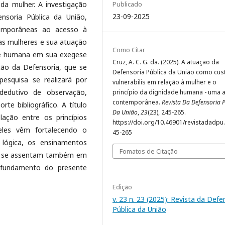
 da mulher. A investigação
Publicado
23-09-2025
nsoria Pública da União,
temporâneas ao acesso à
 das mulheres e sua atuação
Como Citar
ade humana em sua exegese
Cruz, A. C. G. da. (2025). A atuação da
ção da Defensoria, que se
Defensoria Pública da União como cus
esquisa se realizará por
vulnerabilis em relação à mulher e o
 dedutivo de observação,
princípio da dignidade humana - uma a
contemporânea.
Revista Da Defensoria 
rte bibliográfico. A título
Da União
,
23
(23), 245-265.
lação entre os princípios
https://doi.org/10.46901/revistadadpu.
eles vêm fortalecendo o
45-265
 lógica, os ensinamentos
Fomatos de Citação
ue se assentam também em
o fundamento do presente
Edição
v. 23 n. 23 (2025): Revista da Defe
Pública da União