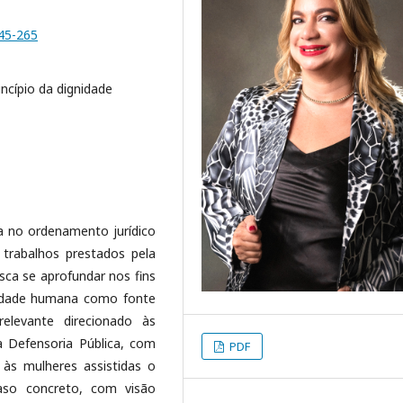
245-265
incípio da dignidade
ca no ordenamento jurídico
s trabalhos prestados pela
usca se aprofundar nos fins
nidade humana como fonte
levante direcionado às
a Defensoria Pública, com
PDF
às mulheres assistidas o
aso concreto, com visão