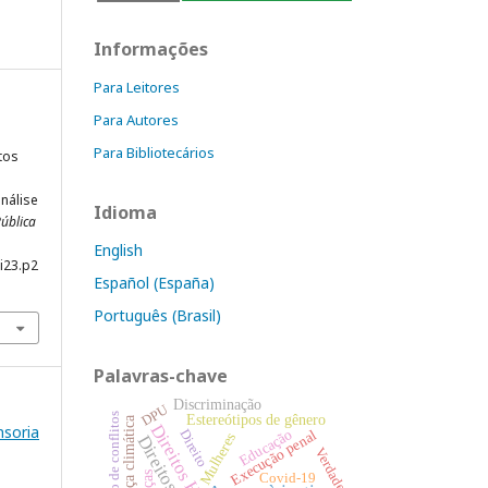
Informações
Para Leitores
Para Autores
Para Bibliotecários
tos
nálise
Idioma
Pública
English
i23.p2
Español (España)
Português (Brasil)
Palavras-chave
Discriminação
DPU
Resolução de conflitos
Estereótipos de gênero
Justiça climática
Direitos Humanos
nsoria
Educação
Execução penal
Direito
Mulheres
Verdade
Covid-19