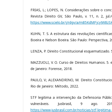
FRIAS, L.; LOPES, N. Considerações sobre o conc
Revista Direito GV, São Paulo, v. 11, n. 2, jul.
https://www.scielo.br/j/rdgv/a/m85KdMFjcyJW8z
KUHN, T. S. A estrutura das revoluções científica
Boeira e Nelson Boeira. São Paulo: Perspectiva, 2
LENZA, P. Direito Constitucional esquematizado. S
MAZZUOLI, V. O. Curso de Direitos Humanos. 5. e
de Janeiro: Forense, 2018.
PAULO, V.; ALEXANDRINO, M. Direito Constitucion
Rio de Janeiro: Método, 2022.
STF legitima a intervenção da Defensoria Públ
vulneráveis. Jusbrasil, 9 ago. 20
https://www.jusbrasil.com.br/noticias/stf-legitima