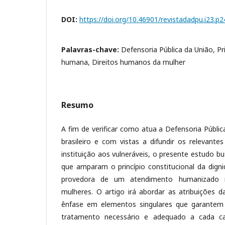
DOI:
https://doi.org/10.46901/revistadadpu.i23.p
Palavras-chave:
Defensoria Pública da União, Pr
humana, Direitos humanos da mulher
Resumo
A fim de verificar como atua a Defensoria Públi
brasileiro e com vistas a difundir os relevante
instituição aos vulneráveis, o presente estudo b
que amparam o princípio constitucional da dig
provedora de um atendimento humanizado re
mulheres. O artigo irá abordar as atribuições d
ênfase em elementos singulares que garantem 
tratamento necessário e adequado a cada c