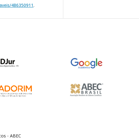
raveis/486350911
.
icos - ABEC