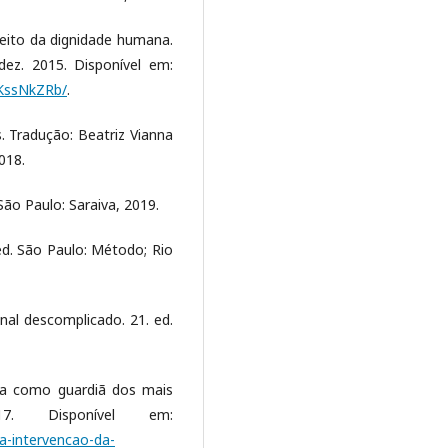
eito da dignidade humana.
/dez. 2015. Disponível em:
SKssNkZRb/
.
s. Tradução: Beatriz Vianna
018.
ão Paulo: Saraiva, 2019.
d. São Paulo: Método; Rio
al descomplicado. 21. ed.
ica como guardiã dos mais
17. Disponível em:
-a-intervencao-da-