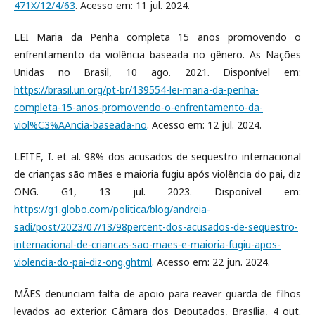
471X/12/4/63
. Acesso em: 11 jul. 2024.
LEI Maria da Penha completa 15 anos promovendo o
enfrentamento da violência baseada no gênero. As Nações
Unidas no Brasil, 10 ago. 2021. Disponível em:
https://brasil.un.org/pt-br/139554-lei-maria-da-penha-
completa-15-anos-promovendo-o-enfrentamento-da-
viol%C3%AAncia-baseada-no
. Acesso em: 12 jul. 2024.
LEITE, I. et al. 98% dos acusados de sequestro internacional
de crianças são mães e maioria fugiu após violência do pai, diz
ONG. G1, 13 jul. 2023. Disponível em:
https://g1.globo.com/politica/blog/andreia-
sadi/post/2023/07/13/98percent-dos-acusados-de-sequestro-
internacional-de-criancas-sao-maes-e-maioria-fugiu-apos-
violencia-do-pai-diz-ong.ghtml
. Acesso em: 22 jun. 2024.
MÃES denunciam falta de apoio para reaver guarda de filhos
levados ao exterior. Câmara dos Deputados, Brasília, 4 out.