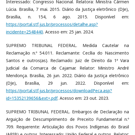
Interessado: Congresso Nacional. Relatora: Ministra Cármen
Lúcia. Brasília, 7 mai. 2015. Diário da Justiça eletrônico (DJe),
Brasília, n. 154, 6 ago. 2015. Disponível em:
https://portal.stf.jus.br/processos/detalhe.asp?
incidente=2548440
. Acesso em: 25 jan. 2024.
SUPREMO TRIBUNAL FEDERAL. Medida Cautelar na
Reclamação n.º 54.011. Reclamante: Cecília do Nascimento
Santos e outros(as). Reclamado: Juiz de Direito da 1ª Vara
Judicial da Comarca de Cajamar. Relator: Ministro André
Mendonça. Brasília, 26 jun. 2022. Diário da Justiça eletrônico
(DJe), Brasília, 29 jun. 2022. Disponível em:
https://portal.stf.jus.br/processos/downloadPeca.asp?
id=15352139656&ext=.pdf
. Acesso em: 23 out. 2023.
SUPREMO TRIBUNAL FEDERAL. Embargos de Declaração na
Arguição de Descumprimento de Preceito Fundamental n.º
709. Requerente: Articulação dos Povos Indígenas do Brasil
(APIB) e outros. Interessado: União Federal e outros. Relator: