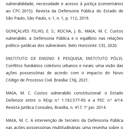
vulnerabilidade, necessidade e acesso à justiça (comentários
ao CPC-2015). Revista da Defensoria Pública do Estado de
São Paulo, São Paulo, v. 1, n. 1, p. 112, 2019.
GONÇALVES FILHO, E. S.; ROCHA, J. B.; MAIA, M. C. Custos
vulnerabilis: a Defensoria Pública e o equilíbrio nas relações
político-jurídicas dos vulneráveis. Belo Horizonte: CEI, 2020.
INSTITUTO DE ENSINO E PESQUISA; INSTITUTO PÓLIS.
Conflitos fundiários coletivos urbanos e rurais: uma visão das
ações possessórias de acordo com o impacto do Novo
Código de Processo Civil. Brasília: CNJ, 2021.
MAIA, M. C. Custos vulnerabilis constitucional: o Estado
Defensor entre o REsp n.º 1.192.577-RS e a PEC n.º 4/14.
Revista Jurídica Consulex, Brasília, n. 417, 1º jun. 2014.
MAIA, M. C. A intervenção de terceiro da Defensoria Pública
nas ações possessórias multitudinárias: uma resenha sobre o