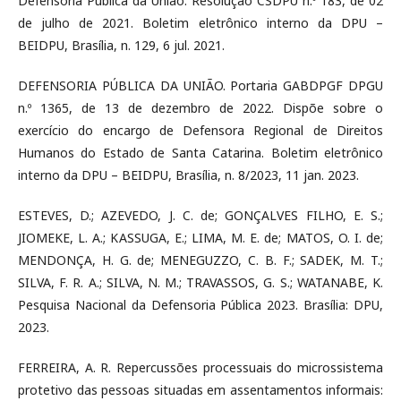
Defensoria Pública da União. Resolução CSDPU n.º 183, de 02
de julho de 2021. Boletim eletrônico interno da DPU –
BEIDPU, Brasília, n. 129, 6 jul. 2021.
DEFENSORIA PÚBLICA DA UNIÃO. Portaria GABDPGF DPGU
n.º 1365, de 13 de dezembro de 2022. Dispõe sobre o
exercício do encargo de Defensora Regional de Direitos
Humanos do Estado de Santa Catarina. Boletim eletrônico
interno da DPU – BEIDPU, Brasília, n. 8/2023, 11 jan. 2023.
ESTEVES, D.; AZEVEDO, J. C. de; GONÇALVES FILHO, E. S.;
JIOMEKE, L. A.; KASSUGA, E.; LIMA, M. E. de; MATOS, O. I. de;
MENDONÇA, H. G. de; MENEGUZZO, C. B. F.; SADEK, M. T.;
SILVA, F. R. A.; SILVA, N. M.; TRAVASSOS, G. S.; WATANABE, K.
Pesquisa Nacional da Defensoria Pública 2023. Brasília: DPU,
2023.
FERREIRA, A. R. Repercussões processuais do microssistema
protetivo das pessoas situadas em assentamentos informais: