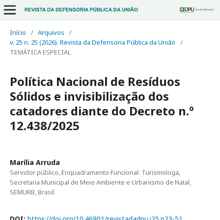
Início
/
Arquivos
/
v. 25 n. 25 (2026): Revista da Defensoria Pública da União
/
TEMÁTICA ESPECIAL
Política Nacional de Resíduos
Sólidos e invisibilização dos
catadores diante do Decreto n.º
12.438/2025
Marília Arruda
Servidor público, Enquadramento Funcional: Turismologa,
Secretaria Municipal de Meio Ambiente e Urbanismo de Natal,
SEMURB, Brasil.
DOI:
https://doi.org/10.46901/revistadadpu.i25.p23-51