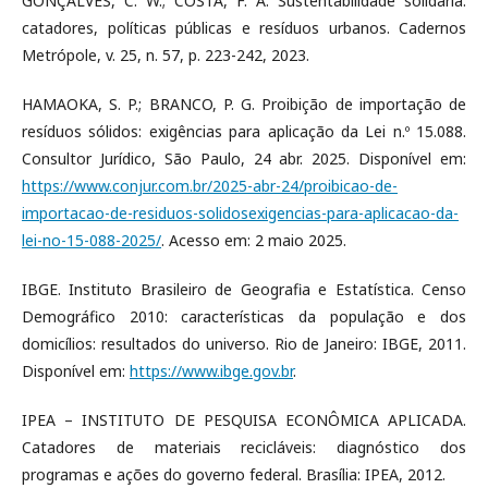
GONÇALVES, C. W.; COSTA, F. A. Sustentabilidade solidária:
catadores, políticas públicas e resíduos urbanos. Cadernos
Metrópole, v. 25, n. 57, p. 223-242, 2023.
HAMAOKA, S. P.; BRANCO, P. G. Proibição de importação de
resíduos sólidos: exigências para aplicação da Lei n.º 15.088.
Consultor Jurídico, São Paulo, 24 abr. 2025. Disponível em:
https://www.conjur.com.br/2025-abr-24/proibicao-de-
importacao-de-residuos-solidosexigencias-para-aplicacao-da-
lei-no-15-088-2025/
. Acesso em: 2 maio 2025.
IBGE. Instituto Brasileiro de Geografia e Estatística. Censo
Demográfico 2010: características da população e dos
domicílios: resultados do universo. Rio de Janeiro: IBGE, 2011.
Disponível em:
https://www.ibge.gov.br
.
IPEA – INSTITUTO DE PESQUISA ECONÔMICA APLICADA.
Catadores de materiais recicláveis: diagnóstico dos
programas e ações do governo federal. Brasília: IPEA, 2012.