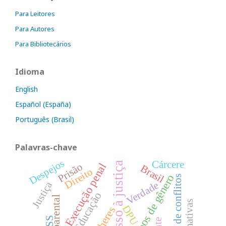
Para Leitores
Para Autores
Para Bibliotecários
Idioma
English
Español (España)
Português (Brasil)
Palavras-chave
Despejos
Cárcere
Acesso à justiça
Execução penal
Prisão
Brasil
Direito
Estereótipos de gênero
Resolução de conflitos
Justiça
Verdade
Educação
DPU
Mulheres