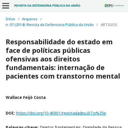
Início
/
Arquivos
/
n. 07 (2014): Revista da Defensoria Pública da União
/
ARTIGOS
Responsabilidade do estado em
face de políticas públicas
ofensivas aos direitos
fundamentais: internação de
pacientes com transtorno mental
Wallace Feijó Costa
DOI:
https://doi.org/10.46901/revistadadpu.i07.p%25p
Palavras-chave:
Diretos fundamentais; Dignidade da Pessoa