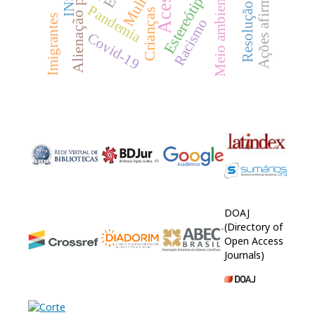
Alienação parental
Ações afirmativas
INSS
Meio ambiente
Pandemia
Crianças
Imigrantes
Racismo
Covid-19
DOAJ
(Directory of
Open Access
Journals)