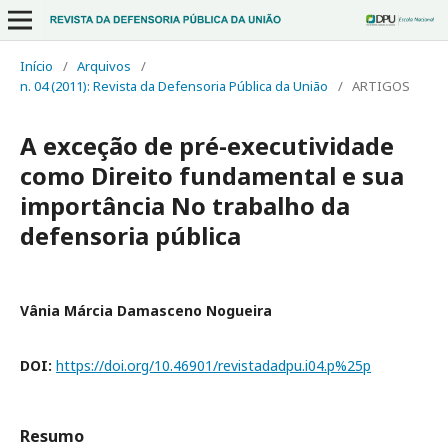
Início
/
Arquivos
/
n. 04 (2011): Revista da Defensoria Pública da União
/
ARTIGOS
A exceção de pré-executividade
como Direito fundamental e sua
importância No trabalho da
defensoria pública
Vânia Márcia Damasceno Nogueira
DOI:
https://doi.org/10.46901/revistadadpu.i04.p%25p
Resumo