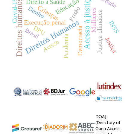
Verdade
Acesso à justiça
Educação
Direitos humanos
Covid-19
Direito à Saúde
Crianças
Direito
Prisão
Mulheres
Justiça climática
Direitos Humanos
Execução penal
INSS
DPU
Democracia
Brasil
Pandemia
Justiça
Acesso
DOAJ
(Directory of
Open Access