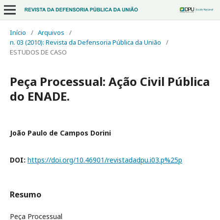
Início
/
Arquivos
/
n. 03 (2010): Revista da Defensoria Pública da União
/
ESTUDOS DE CASO
Peça Processual: Ação Civil Pública
do ENADE.
João Paulo de Campos Dorini
DOI:
https://doi.org/10.46901/revistadadpu.i03.p%25p
Resumo
Peça Processual