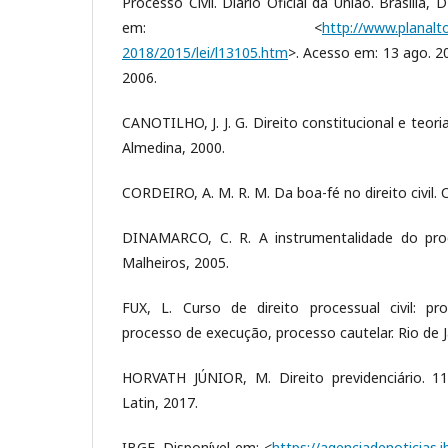
Processo Civil. Diário Oficial da União. Brasília, 
em: <
http://www.planalto
2018/2015/lei/l13105.htm
>. Acesso em: 13 ago. 20
2006.
CANOTILHO, J. J. G. Direito constitucional e teori
Almedina, 2000.
CORDEIRO, A. M. R. M. Da boa-fé no direito civil.
DINAMARCO, C. R. A instrumentalidade do proc
Malheiros, 2005.
FUX, L. Curso de direito processual civil: p
processo de execução, processo cautelar. Rio de J
HORVATH JÚNIOR, M. Direito previdenciário. 11
Latin, 2017.
IBGE. Disponível em: <
https://agenciadenoticias.i