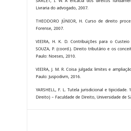
SARLET, I. W. A eficácia dos direitos fundament
Livraria do advogado, 2007.
THEODORO JÚNIOR, H. Curso de direito processu
Forense, 2007.
VIEIRA, H. K. D. Contribuições para o Custeio 
SOUZA, P. (coord.). Direito tributário e os concei
Paulo: Noeses, 2010.
VIEIRA, J. M. R. Coisa julgada: limites e ampliaçã
Paulo: Juspodivm, 2016.
YARSHELL, F. L. Tutela jurisdicional e tipicidad
Direito) – Faculdade de Direito, Universidade de 