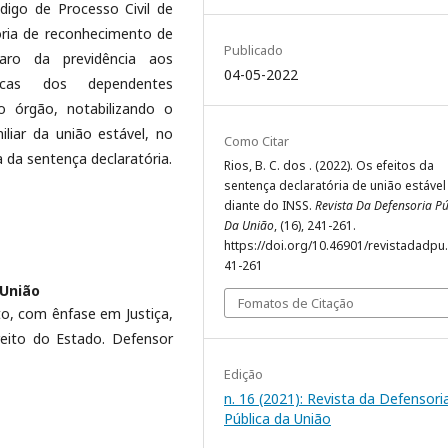
digo de Processo Civil de
ória de reconhecimento de
Publicado
ro da previdência aos
04-05-2022
ticas dos dependentes
o órgão, notabilizando o
liar da união estável, no
Como Citar
a da sentença declaratória.
Rios, B. C. dos . (2022). Os efeitos da
sentença declaratória de união estável
diante do INSS.
Revista Da Defensoria Pú
Da União
, (16), 241-261.
https://doi.org/10.46901/revistadadpu.
41-261
 União
Fomatos de Citação
o, com ênfase em Justiça,
reito do Estado. Defensor
Edição
n. 16 (2021): Revista da Defensori
Pública da União