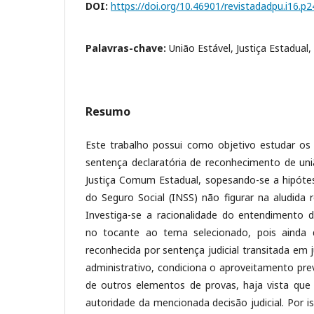
DOI:
https://doi.org/10.46901/revistadadpu.i16.p
Palavras-chave:
União Estável, Justiça Estadual,
Resumo
Este trabalho possui como objetivo estudar os e
sentença declaratória de reconhecimento de uniã
Justiça Comum Estadual, sopesando-se a hipótes
do Seguro Social (INSS) não figurar na aludida r
Investiga-se a racionalidade do entendimento da
no tocante ao tema selecionado, pois ainda 
reconhecida por sentença judicial transitada em
administrativo, condiciona o aproveitamento pre
de outros elementos de provas, haja vista que 
autoridade da mencionada decisão judicial. Por 