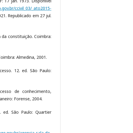
DF: 17 jan. 1973. Disponível
.gov.br/ccivil_03/_ato2015-
21. Republicado em 27 jul.
a da constituição. Coimbra:
 Coimbra: Almedina, 2001.
esso. 12. ed. São Paulo:
rocesso de conhecimento,
aneiro: Forense, 2004.
. ed. São Paulo: Quartier
bge.gov.br/agencia-sala-de-