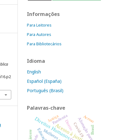
Informações
Para Leitores
Para Autores
Para Bibliotecários
Idioma
blica
English
i16.p2
Español (España)
Português (Brasil)
Palavras-chave
Pandemia
Justiça
Acesso
Direitos Humanos
Alienação parental
Direito
a
Covid-19
Acesso à justiça
Brasil
Educação
Mulheres
Cárcere