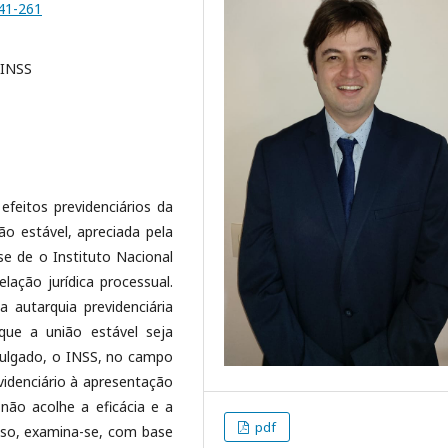
241-261
 INSS
feitos previdenciários da
o estável, apreciada pela
e de o Instituto Nacional
elação jurídica processual.
 autarquia previdenciária
que a união estável seja
 julgado, o INSS, no campo
videnciário à apresentação
não acolhe a eficácia e a
pdf
isso, examina-se, com base