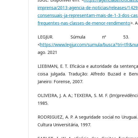
imprensa/2013-agencia-de-noticias/releases/1429
consensuais-ja-representam-mais-de-1-3-dos-ca
frequentes-nas-classes-de-menor-rendimento
>. 
LEGJUR. Súmula nº 53. D
<
https://www.legjur.com/sumula/busca?tri=tfr&n
ago. 2021
LIEBMAN, E. T. Eficácia e autoridade da sentença
coisa julgada. Tradução: Alfredo Buzaid e Benv
Janeiro: Forense, 2007.
OLIVEIRA, J. A. A.; TEXEIRA, S. M. F. (Im)previdênci
1985.
RODRIGUEZ, A. P. A seguridade social no Uruguai
Cultura Universitária, 1997.