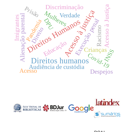
Discriminação
Acesso à Justiça
Prisão
Acesso à justiça
Mulheres
Verdade
Alienação parental
Imigrantes
Direitos Humanos
DPU
Execução penal
Pandemia
Racismo
Direito
Educação
Crianças
INSS
Covid-19
Direitos humanos
Audiência de custódia
Acesso
Despejos