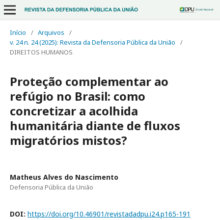
Início
/
Arquivos
/
v. 24 n. 24 (2025): Revista da Defensoria Pública da União
/
DIREITOS HUMANOS
Proteção complementar ao
refúgio no Brasil: como
concretizar a acolhida
humanitária diante de fluxos
migratórios mistos?
Matheus Alves do Nascimento
Defensoria Pública da União
DOI:
https://doi.org/10.46901/revistadadpu.i24.p165-191