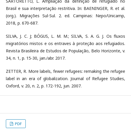
SARTORETTO, L. Ampliação da definição de refugiado no
Brasil e sua interpretação restritiva. In: BAENINGER, R. et al.
(org.). Migrações Sul-Sul. 2. ed. Campinas: Nepo/Unicamp,
2018, p. 670-687.
SILVA, J. C. J; BÓGUS, L. M. M.; SILVA, S. A. G. J. Os fluxos
migratórios mistos e os entraves à proteção aos refugiados.
Revista Brasileira de Estudos de População, Belo Horizonte, v.
34, n. 1, p. 15-30, jan./abr. 2017.
ZETTER, R. More labels, fewer refugees: remaking the refugee
label in an era of globalization. Journal of Refugee Studies,
Oxford, v. 20, n. 2, p. 172-192, jun. 2007.
PDF