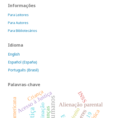
Informações
Para Leitores
Para Autores
Para Bibliotecários
Idioma
English
Español (España)
Português (Brasil)
Palavras-chave
Criança
Acesso à Justiça
INSS
Alienação parental
Crianças
Direito