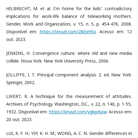
HILBRECHT, M. et al. I'm home for the kids': contradictory
implications for work-life balance of teleworking mothers.
Gender, Work and Organization, v. 15, n. 5, p. 454-476, 2008.
Disponível em:
https://tinyurl.com/28dje9tx
. Acesso em: 12
out. 2023.
JENKINS, H. Convergence culture: where old and new media
collide. Nova York: New York University Press, 2006.
JOLLIFFE, I. T. Principal component analysis. 2. ed. New York:
Springer, 2002.
LIKERT, R. A technique for the measurement of attitudes.
Archives of Psychology, Washington, D.C., v. 22, n. 140, p. 1-55,
1932. Disponível em:
https://tinyurl.com/ygbpdjow
. Acesso em:
20 out. 2023.
LUI, K. F. H.; YIP, K. H. M.; WONG, A. C. N. Gender differences in