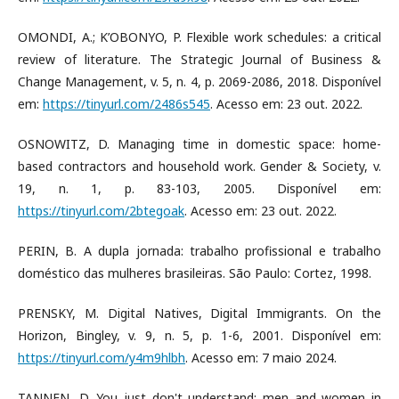
OMONDI, A.; K’OBONYO, P. Flexible work schedules: a critical
review of literature. The Strategic Journal of Business &
Change Management, v. 5, n. 4, p. 2069-2086, 2018. Disponível
em:
https://tinyurl.com/2486s545
. Acesso em: 23 out. 2022.
OSNOWITZ, D. Managing time in domestic space: home-
based contractors and household work. Gender & Society, v.
19, n. 1, p. 83-103, 2005. Disponível em:
https://tinyurl.com/2btegoak
. Acesso em: 23 out. 2022.
PERIN, B. A dupla jornada: trabalho profissional e trabalho
doméstico das mulheres brasileiras. São Paulo: Cortez, 1998.
PRENSKY, M. Digital Natives, Digital Immigrants. On the
Horizon, Bingley, v. 9, n. 5, p. 1-6, 2001. Disponível em:
https://tinyurl.com/y4m9hlbh
. Acesso em: 7 maio 2024.
TANNEN, D. You just don't understand: men and women in