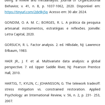
being: a review and metaanalysis. Journal of Organizational
Behavior, v. 41, n. 8, p. 1037-1062, 2020. Disponível em:
https://tinyurl.com/2dx9kj5q
. Acesso em: 30 abr. 2024.
GONDIM, O. A. M. C.; BORGES, R. L. A prática da pesquisa
artesanal: instrumentos, estratégias e reflexões. Joinville:
Letra Capital, 2020.
GORSUCH, R. L. Factor analysis. 2. ed. Hillsdale, NJ: Lawrence
Erlbaum, 1983.
HAIR JR., J. F. et al. Multivariate data analysis: a global
perspective. 7. ed. Upper Saddle River, NJ: Pearson Prentice
Hall, 2010.
HARTIG, T.; KYLIN, C.; JOHANSSON, G. The telework tradeoff:
stress mitigation vs. constrained restoration. Applied
Psychology: an International Review, v. 56, n. 2, p. 231- 253,
2007.