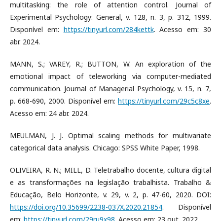
multitasking: the role of attention control. Journal of
Experimental Psychology: General, v. 128, n. 3, p. 312, 1999.
Disponível em:
https://tinyurl.com/284kettk
. Acesso em: 30
abr. 2024.
MANN, S.; VAREY, R.; BUTTON, W. An exploration of the
emotional impact of teleworking via computer-mediated
communication. Journal of Managerial Psychology, v. 15, n. 7,
p. 668-690, 2000. Disponível em:
https://tinyurl.com/29c5c8xe
.
Acesso em: 24 abr. 2024.
MEULMAN, J. J. Optimal scaling methods for multivariate
categorical data analysis. Chicago: SPSS White Paper, 1998.
OLIVEIRA, R. N.; MILL, D. Teletrabalho docente, cultura digital
e as transformações na legislação trabalhista. Trabalho &
Educação, Belo Horizonte, v. 29, v. 2, p. 47-60, 2020. DOI:
https://doi.org/10.35699/2238-037X.2020.21854
. Disponível
em:
https://tinyurl.com/29ru9x98
. Acesso em: 23 out. 2022.