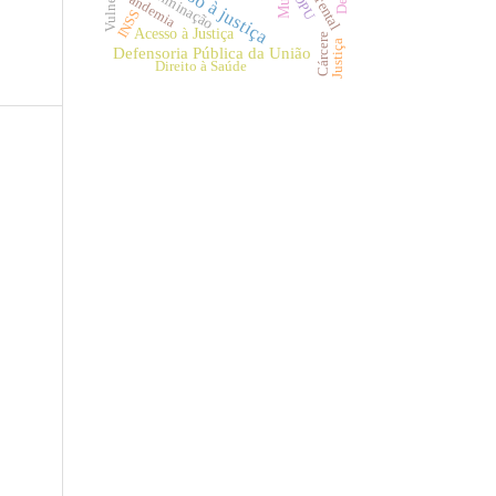
Acesso à justiça
Discriminação
Pandemia
DPU
INSS
Acesso à Justiça
Cárcere
Justiça
Defensoria Pública da União
Direito à Saúde