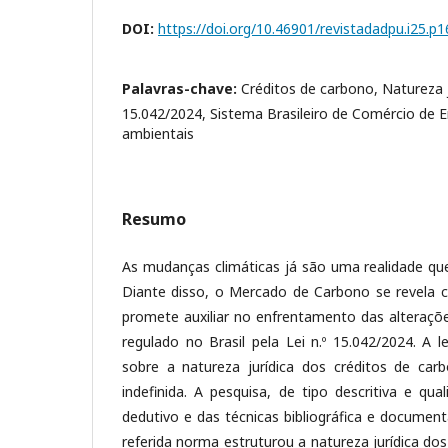
DOI:
https://doi.org/10.46901/revistadadpu.i25.p
Palavras-chave:
Créditos de carbono, Natureza ju
15.042/2024, Sistema Brasileiro de Comércio de E
ambientais
Resumo
As mudanças climáticas já são uma realidade que
Diante disso, o Mercado de Carbono se revela
promete auxiliar no enfrentamento das alteraçõ
regulado no Brasil pela Lei n.º 15.042/2024. A l
sobre a natureza jurídica dos créditos de car
indefinida. A pesquisa, de tipo descritiva e qua
dedutivo e das técnicas bibliográfica e document
referida norma estruturou a natureza jurídica do