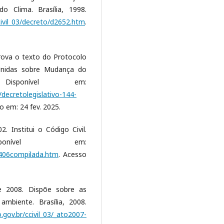
 Clima. Brasília, 1998.
civil_03/decreto/d2652.htm
.
prova o texto do Protocolo
nidas sobre Mudança do
isponível em:
decretolegislativo-144-
o em: 24 fev. 2025.
. Institui o Código Civil.
ponível em:
10406compilada.htm
. Acesso
e 2008. Dispõe sobre as
mbiente. Brasília, 2008.
.gov.br/ccivil_03/_ato2007-