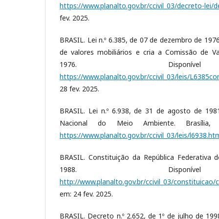
https://www.planalto.gov.br/ccivil_03/decreto-lei/
fev. 2025.
BRASIL. Lei n.º 6.385, de 07 de dezembro de 197
de valores mobiliários e cria a Comissão de Valo
1976. Disponí
https://www.planalto.gov.br/ccivil_03/leis/L6385c
28 fev. 2025.
BRASIL. Lei n.º 6.938, de 31 de agosto de 1981
Nacional do Meio Ambiente. Brasília, 
https://www.planalto.gov.br/ccivil_03/leis/l6938.ht
BRASIL. Constituição da República Federativa do
1988. Disponí
http://www.planalto.gov.br/ccivil_03/constituicao/
em: 24 fev. 2025.
BRASIL. Decreto n.º 2.652, de 1º de julho de 19