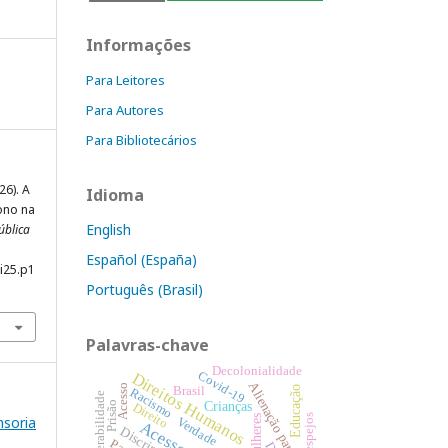
Informações
Para Leitores
Para Autores
Para Bibliotecários
026). A
Idioma
ono na
English
ública
Español (España)
i25.p1
Português (Brasil)
Palavras-chave
Decolonialidade
Covid-19
Direitos Humanos
Alienação parental
Acesso
Brasil
Educação
Racismo
Vulnerabilidade
Crianças
Prisão
Direito
Despejos
nsoria
Mulheres
Verdade