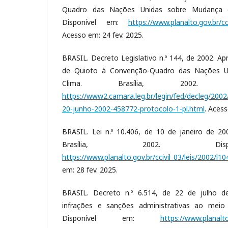
Quadro das Nações Unidas sobre Mudança do
Disponível em:
https://www.planalto.gov.br/c
Acesso em: 24 fev. 2025.
BRASIL. Decreto Legislativo n.º 144, de 2002. A
de Quioto à Convenção-Quadro das Nações U
Clima. Brasília, 2002. D
https://www2.camara.leg.br/legin/fed/decleg/2002/
20-junho-2002-458772-protocolo-1-pl.html
. Acess
BRASIL. Lei n.º 10.406, de 10 de janeiro de 2002
Brasília, 2002. Dis
https://www.planalto.gov.br/ccivil_03/leis/2002/l
em: 28 fev. 2025.
BRASIL. Decreto n.º 6.514, de 22 de julho d
infrações e sanções administrativas ao meio a
Disponível em:
https://www.planalto