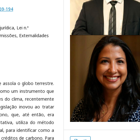
169-194
rídica, Lei n.º
missões, Externalidades
 assola o globo terrestre.
 como um instrumento que
es do clima, recentemente
egislação inovou ao tratar
bono, que, até então, era
litativa, utiliza do método
al, para identificar como a
s créditos de carbono. Para