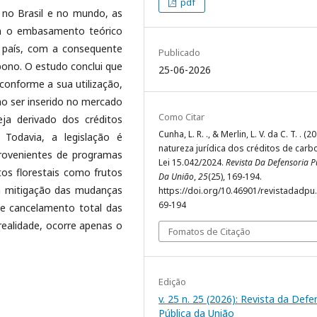
pdf
 no Brasil e no mundo, as
am o embasamento teórico
 país, com a consequente
Publicado
rbono. O estudo conclui que
25-06-2026
 conforme a sua utilização,
ao ser inserido no mercado
Como Citar
seja derivado dos créditos
Cunha, L. R. ., & Merlin, L. V. da C. T. . (2
 Todavia, a legislação é
natureza jurídica dos créditos de carb
provenientes de programas
Lei 15.042/2024.
Revista Da Defensoria P
tos florestais como frutos
Da União
,
25
(25), 169-194.
 na mitigação das mudanças
https://doi.org/10.46901/revistadadpu.
69-194
de cancelamento total das
realidade, ocorre apenas o
Fomatos de Citação
Edição
v. 25 n. 25 (2026): Revista da Defe
Pública da União