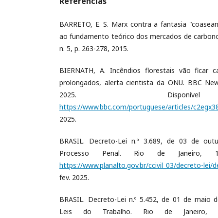
Referências
BARRETO, E. S. Marx contra a fantasia "coaseana
ao fundamento teórico dos mercados de carbono.
n. 5, p. 263-278, 2015.
BIERNATH, A. Incêndios florestais vão ficar 
prolongados, alerta cientista da ONU. BBC News
2025. Disponí
https://www.bbc.com/portuguese/articles/c2egx3
2025.
BRASIL. Decreto-Lei n.º 3.689, de 03 de out
Processo Penal. Rio de Janeiro, 1
https://www.planalto.gov.br/ccivil_03/decreto-lei/
fev. 2025.
BRASIL. Decreto-Lei n.º 5.452, de 01 de maio 
Leis do Trabalho. Rio de Janeiro, 1