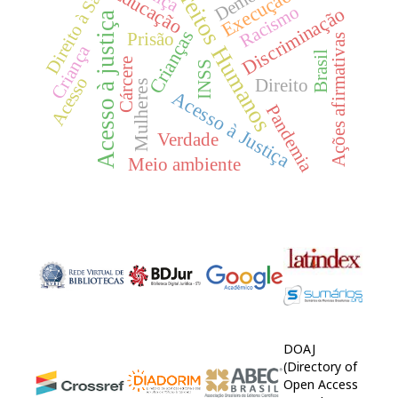
Execução penal
Direito à Saúde
Direitos Humanos
Educação
Racismo
Discriminação
Acesso à justiça
Crianças
Prisão
Ações afirmativas
Criança
Brasil
Cárcere
INSS
Acesso
Direito
Mulheres
Acesso à Justiça
Pandemia
Verdade
Meio ambiente
DOAJ
(Directory of
Open Access