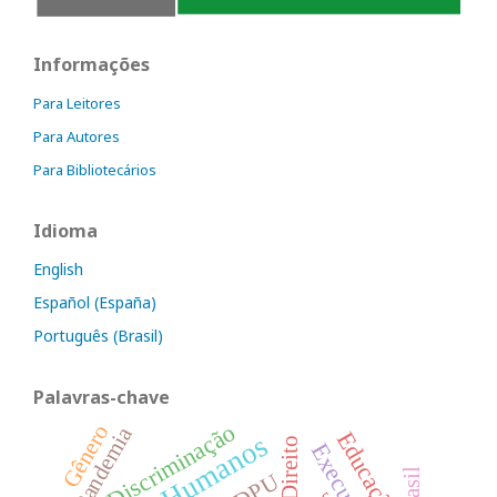
Informações
Para Leitores
Para Autores
Para Bibliotecários
Idioma
English
Español (España)
Português (Brasil)
Palavras-chave
Discriminação
Gênero
Pandemia
Educação
Direito
Brasil
DPU