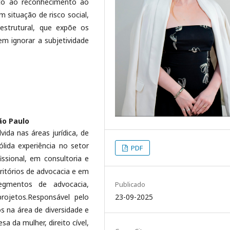
eito ao reconhecimento ao
 situação de risco social,
estrutural, que expõe os
em ignorar a subjetividade
ão Paulo
lvida nas áreas jurídica, de
ólida experiência no setor
PDF
ssional, em consultoria e
ritórios de advocacia e em
egmentos de advocacia,
Publicado
projetos.Responsável pelo
23-09-2025
s na área de diversidade e
sa da mulher, direito cível,