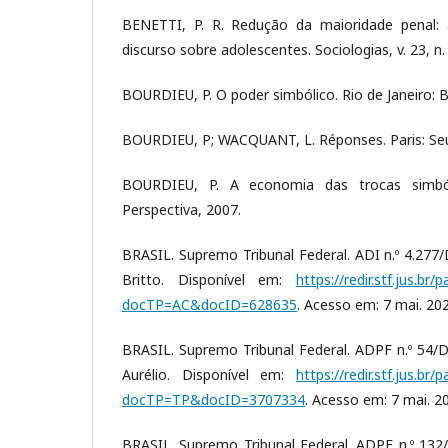
BENETTI, P. R. Redução da maioridade penal: 
discurso sobre adolescentes. Sociologias, v. 23, n.
BOURDIEU, P. O poder simbólico. Rio de Janeiro: B
BOURDIEU, P; WACQUANT, L. Réponses. Paris: Seui
BOURDIEU, P. A economia das trocas simból
Perspectiva, 2007.
BRASIL. Supremo Tribunal Federal. ADI n.º 4.277/
Britto. Disponível em:
https://redir.stf.jus.br
docTP=AC&docID=628635
. Acesso em: 7 mai. 202
BRASIL. Supremo Tribunal Federal. ADPF n.º 54/D
Aurélio. Disponível em:
https://redir.stf.jus.br
docTP=TP&docID=3707334
. Acesso em: 7 mai. 2
BRASIL. Supremo Tribunal Federal. ADPF n.º 132/R