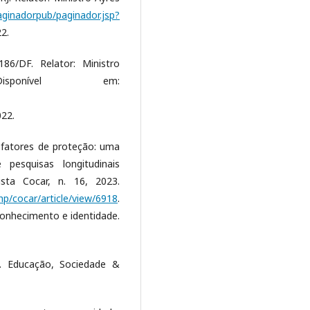
/paginadorpub/paginador.jsp?
2.
86/DF. Relator: Ministro
isponível em:
022.
 fatores de proteção: uma
 pesquisas longitudinais
sta Cocar, n. 16, 2023.
php/cocar/article/view/6918
.
econhecimento e identidade.
t. Educação, Sociedade &