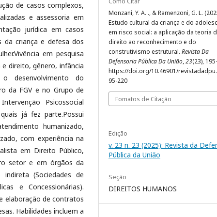
Como Citar
olução de casos complexos,
Monzani, Y. A. ., & Ramenzoni, G. L. (202
ializadas e assessoria em
Estudo cultural da criança e do adoles
ntação jurídica em casos
em risco social: a aplicação da teoria 
s da criança e defesa dos
direito ao reconhecimento e do
construtivismo estrutural.
Revista Da
lher.Vivência em pesquisa
Defensoria Pública Da União
,
23
(23), 195
 e direito, gênero, infância
https://doi.org/10.46901/revistadadpu.
a o desenvolvimento do
95-220
ro da FGV e no Grupo de
Fomatos de Citação
ntervenção Psicossocial
uais já fez parte.Possui
 atendimento humanizado,
Edição
izado, com experiência na
v. 23 n. 23 (2025): Revista da Defe
ialista em Direito Público,
Pública da União
iro setor e em órgãos da
e indireta (Sociedades de
Seção
icas e Concessionárias).
DIREITOS HUMANOS
e e elaboração de contratos
resas. Habilidades incluem a