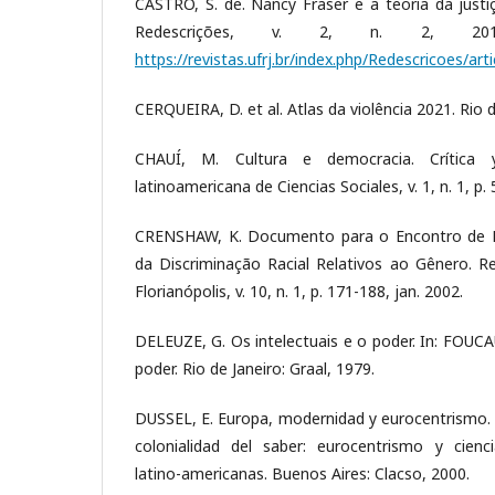
CASTRO, S. de. Nancy Fraser e a teoria da just
Redescrições, v. 2, n. 2, 2010
https://revistas.ufrj.br/index.php/Redescricoes/art
CERQUEIRA, D. et al. Atlas da violência 2021. Rio d
CHAUÍ, M. Cultura e democracia. Crítica y
latinoamericana de Ciencias Sociales, v. 1, n. 1, p.
CRENSHAW, K. Documento para o Encontro de E
da Discriminação Racial Relativos ao Gênero. Re
Florianópolis, v. 10, n. 1, p. 171-188, jan. 2002.
DELEUZE, G. Os intelectuais e o poder. In: FOUCA
poder. Rio de Janeiro: Graal, 1979.
DUSSEL, E. Europa, modernidad y eurocentrismo. I
colonialidad del saber: eurocentrismo y cienci
latino-americanas. Buenos Aires: Clacso, 2000.