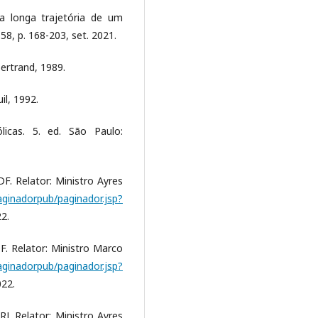
a longa trajetória de um
 58, p. 168-203, set. 2021.
ertrand, 1989.
l, 1992.
icas. 5. ed. São Paulo:
DF. Relator: Ministro Ayres
/paginadorpub/paginador.jsp?
2.
F. Relator: Ministro Marco
/paginadorpub/paginador.jsp?
022.
J. Relator: Ministro Ayres