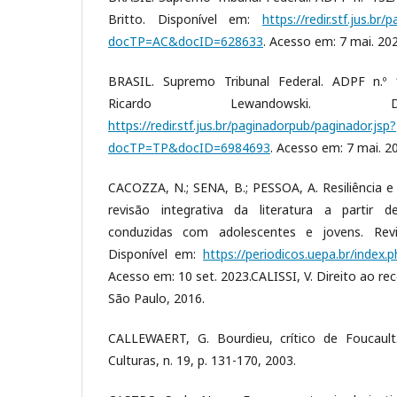
Britto. Disponível em:
https://redir.stf.jus.br
docTP=AC&docID=628633
. Acesso em: 7 mai. 202
BRASIL. Supremo Tribunal Federal. ADPF n.º 1
Ricardo Lewandowski. D
https://redir.stf.jus.br/paginadorpub/paginador.jsp?
docTP=TP&docID=6984693
. Acesso em: 7 mai. 2
CACOZZA, N.; SENA, B.; PESSOA, A. Resiliência e
revisão integrativa da literatura a partir de
conduzidas com adolescentes e jovens. Revi
Disponível em:
https://periodicos.uepa.br/index.
Acesso em: 10 set. 2023.CALISSI, V. Direito ao r
São Paulo, 2016.
CALLEWAERT, G. Bourdieu, crítico de Foucaul
Culturas, n. 19, p. 131-170, 2003.