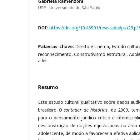
Gabriela Ramenzoni
USP - Universidade de São Paulo
DOI:
https://doi.org/10.46901/revistadadpu.i23.p
Palavras-chave:
Direito e cinema, Estudo cultura
reconhecimento, Construtivismo estrutural, Adol
a lei
Resumo
Este estudo cultural qualitativo sobre dados audi
brasileiro
O contador de histórias
, de 2009, tem
para o pensamento jurídico crítico e interdiscipl
desconstrução de noções equivocadas na área d
adolescente, de modo a favorecer a efetiva aplic