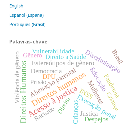
English
Español (España)
Português (Brasil)
Palavras-chave
Vulnerabilidade
Discriminação
Brasil
Violência de gênero
Gênero
Direito à Saúde
Estereótipos de gênero
Direitos Humanos
Educação
Alienação parental
Democracia
Direitos humanos
Pandemia
DPU
Prisão
Mulheres
Acesso à justiça
INSS
Criança
Execução penal
Direito
Crianças
Racismo
Justiça
Despejos