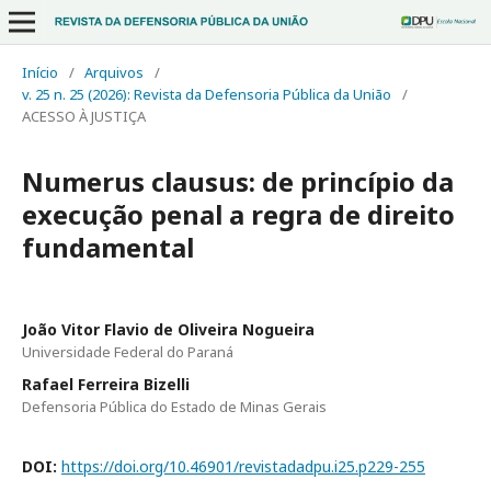
Início
/
Arquivos
/
v. 25 n. 25 (2026): Revista da Defensoria Pública da União
/
ACESSO À JUSTIÇA
Numerus clausus: de princípio da
execução penal a regra de direito
fundamental
João Vitor Flavio de Oliveira Nogueira
Universidade Federal do Paraná
Rafael Ferreira Bizelli
Defensoria Pública do Estado de Minas Gerais
DOI:
https://doi.org/10.46901/revistadadpu.i25.p229-255