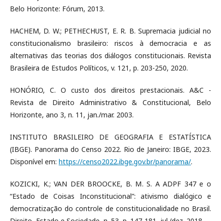
Belo Horizonte: Fórum, 2013.
HACHEM, D. W.; PETHECHUST, E. R. B. Supremacia judicial no
constitucionalismo brasileiro: riscos à democracia e as
alternativas das teorias dos diálogos constitucionais. Revista
Brasileira de Estudos Políticos, v. 121, p. 203-250, 2020.
HONÓRIO, C. O custo dos direitos prestacionais. A&C -
Revista de Direito Administrativo & Constitucional, Belo
Horizonte, ano 3, n. 11, jan./mar. 2003.
INSTITUTO BRASILEIRO DE GEOGRAFIA E ESTATÍSTICA
(IBGE). Panorama do Censo 2022. Rio de Janeiro: IBGE, 2023.
Disponível em:
https://censo2022.ibge.gov.br/panorama/
.
KOZICKI, K.; VAN DER BROOCKE, B. M. S. A ADPF 347 e o
“Estado de Coisas Inconstitucional”: ativismo dialógico e
democratização do controle de constitucionalidade no Brasil.
Direito, Estado e Sociedade, n. 53, p. 147-181, jul./dez. 2018.