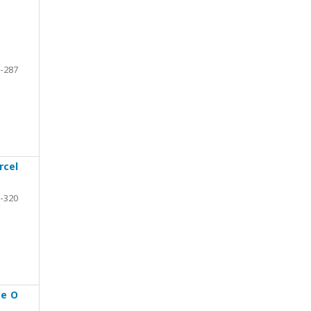
-287
rcel
-320
 e O