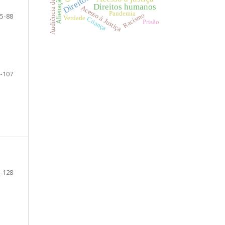
Audiência de custódia
Direitos humanos
Acesso à Justiça
Pandemia
Racismo
5-88
Verdade
Criança
Prisão
-107
-128