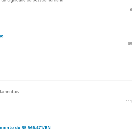
6
no
89
L
ndamentais
111
gamento do RE 566.471/RN