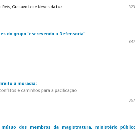
ra Reis, Gustavo Leite Neves da Luz
323
tes do grupo “escrevendo a Defensoria”
347
direito à moradia:
nflitos e caminhos para a pacificação
367
to mútuo dos membros da magistratura, ministério públic