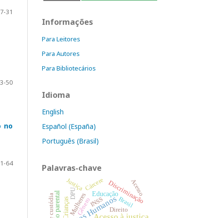
7-31
Informações
Para Leitores
Para Autores
Para Bibliotecários
3-50
Idioma
English
o no
Español (España)
Português (Brasil)
1-64
Palavras-chave
Cárcere
Justiça
Acesso
Discriminação
DPU
Educação
Alienação parental
Mulheres
Direitos Humanos
Brasil
INSS
Gênero
Crianças
Direito
Acesso à justiça