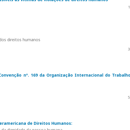
1
 dos direitos humanos
3
 Convenção nº. 169 da Organização Internacional do Trabalh
5
nteramericana de Direitos Humanos:
 da dignidade da pessoa humana