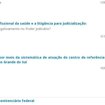
o
129
ssional da saúde e a litigância para Judicialização:
gativamente no Poder Judiciário?
151
 por meio da sistemática de atuação do centro de referênci
io Grande do Sul
163
enitenciário federal