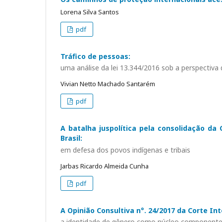
Lorena Silva Santos
pdf
Tráfico de pessoas:
uma análise da lei 13.344/2016 sob a perspectiva
Vivian Netto Machado Santarém
pdf
A batalha juspolítica pela consolidação da
Brasil:
em defesa dos povos indígenas e tribais
Jarbas Ricardo Almeida Cunha
pdf
A Opinião Consultiva n°. 24/2017 da Corte I
a identidade de gênero como núcleo componente