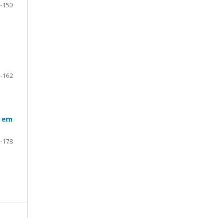
-150
-162
a em
-178