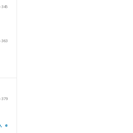
-345
-363
-379
o, e