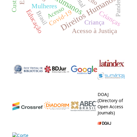
Pandemia
Direitos Humanos
Mulheres
Acesso
Educação
Covid-19
Crianças
Brasil
Criança
Acesso à Justiça
DOAJ
(Directory of
Open Access
Journals)