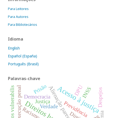
Para Leitores
Para Autores
Para Bibliotecários
Idioma
English
Español (España)
Português (Brasil)
Palavras-chave
Prisão
DPU
Acesso à justiça
Alienação parental
Execução penal
Custos vulnerabilis
INSS
Despejos
Democracia
Justiça
Direitos humanos
Previdência
Verdade
Racismo
Direito